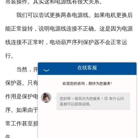
吊装操作。其实这和电源线有很大关系。
我们可以尝试更换两条电源线。如果电机更换后
能正常旋转，说明电源线连接不正确。这是因为电源
线连接不正常时，电动葫芦序列保护器不会正常运
行。
在线客服
当然，并不是所有的
安徽防爆电动葫芦
都有序列
保护器。只有中高环电动葫芦配有序列保护器。它的
欢迎您的咨询，期待为您服务!
作用是保护电机。一般来说，电机工作时有接线顺
您好呀～很高兴为您服务！😊 有什么问
题都可以跟我说哦。
序。如果由于某种原因导致序列混乱，电机将无法正
常工作甚至损坏。序列保护是为了减少类似事件的发
生。