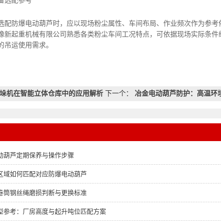
备选配参考
防爆电动葫芦时，应以现场粉尘属性、车间布局、作业频次作为参考依
豫新起重机械有限公司熟悉各类粉尘车间工况特点，可依据现场实际条件
的吊运使用需求。
垛机在智能立体仓库中的应用解析
下一个：
冶金电动葫芦防护：高温环境下
动葫芦定期保养与操作步骤
区域如何匹配对应防爆电动葫芦
卷筒钢丝绳磨损判断与更换标准
型参考：厂房高度与起升吨位匹配方案