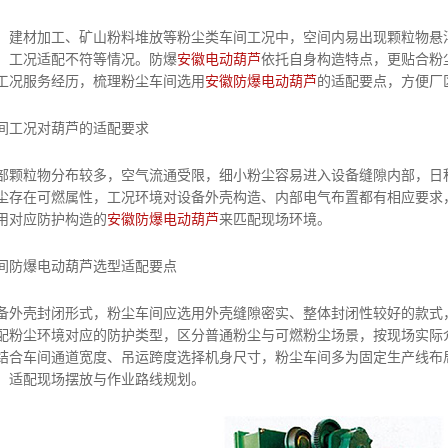
材加工、矿山粉料堆放等粉尘类车间工况中，空间内易出现颗粒物悬浮
、工况适配不符等情况。防爆
安徽电动葫芦
依托自身构造特点，更贴合粉
工况服务经历，梳理粉尘车间选用
安徽防爆电动葫芦
的适配要点，方便厂
间工况对葫芦的适配要求
粒物分布较多，空气流通受限，细小粉尘容易进入设备缝隙内部，日积
尘存在可燃属性，工况环境对设备外壳构造、内部电气布置都有相应要求
用对应防护构造的
安徽防爆电动葫芦
来匹配现场环境。
间防爆电动葫芦选型适配要点
壳封闭形式，粉尘车间应选用外壳缝隙密实、整体封闭性较好的款式，
配粉尘环境对应的防护类型，区分普通粉尘与可燃粉尘场景，按现场实际
结合车间通道宽度、吊运跨度选择机身尺寸，粉尘车间多为固定生产线布
，适配现场摆放与作业路线规划。