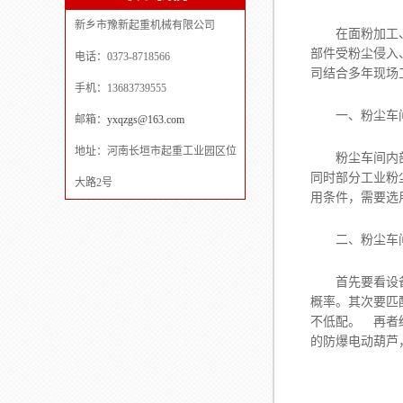
新乡市豫新起重机械有限公司
在面粉加工、建
部件受粉尘侵入
电话：0373-8718566
司结合多年现场
手机：13683739555
一、粉尘车
邮箱：
yxqzgs@163.com
地址：河南长垣市起重工业园区位
粉尘车间内部颗
同时部分工业粉
大路2号
用条件，需要选
二、粉尘车
首先要看设备外
概率。其次要匹
不低配。 再者
的防爆电动葫芦