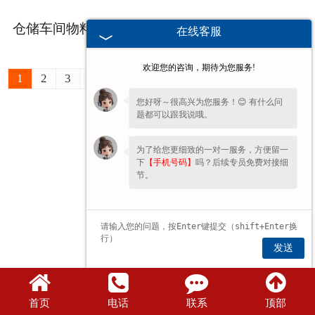
仓储车间物料转运：桥式起重机应用优势
2026-05-29
在线客服
欢迎您的咨询，期待为您服务!
1
2
3
4
5
6
7
8
9
10
11
»
尾页 ›
您好呀～很高兴为您服务！😊 有什么问
题都可以跟我说哦。
为了给您更细致的一对一服务，方便留一
下
【手机号码】
吗？后续专员免费对接细
节。
发送
首页
电话
联系
顶部