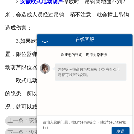
2.
安徽欧式电动葫芦
停放时，吊钩离地面不到2
米，会造成人员经过吊钩。稍不注意，就会撞上吊钩
造成伤害；
在线客服
3.如果欧式电动葫芦长时间处于限位器的断开位
置，限位器弹簧就会减弱。随着时间的推移，欧式电
欢迎您的咨询，期待为您服务!
动葫芦限位器的机构会受损，导致定位失效。
您好呀～很高兴为您服务！😊 有什么问
题都可以跟我说哦。
欧式电动葫芦是一种特殊的起重设备，存在很大
的隐患。所以我们在使用的时候，一定要注意这些情
况，就可以减少事故。
上一条：安徽仓储堆垛机在温度低的环境中怎么使用
发送
下一条：没有电源安徽防爆电动葫芦还有什么用