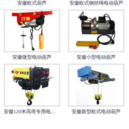
安徽欧式葫芦
安徽欧式钢丝绳电动葫芦
-
安徽抓斗起重机
-
安徽悬挂起重机
-
安徽悬臂起重机
-
安徽地铁出渣机
安徽微型电动葫芦
安徽小型电动葫芦
-
安徽港口起重机
-
安徽多功能起重机
-
安徽龙门起重机
安徽120米高塔专用电动葫芦
安徽新型欧式电动葫芦
-
安徽集装箱起重机
-
安徽氧化起重机