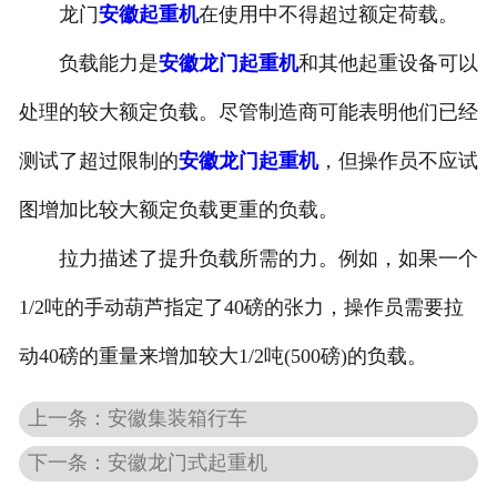
龙门
安徽起重机
在使用中不得超过额定荷载。
-
安徽抓斗起重机
负载能力是
安徽龙门起重机
和其他起重设备可以
-
安徽悬挂起重机
处理的较大额定负载。尽管制造商可能表明他们已经
-
安徽悬臂起重机
测试了超过限制的
安徽龙门起重机
，但操作员不应试
图增加比较大额定负载更重的负载。
-
安徽地铁出渣机
拉力描述了提升负载所需的力。例如，如果一个
-
安徽港口起重机
1/2吨的手动葫芦指定了40磅的张力，操作员需要拉
-
安徽多功能起重机
动40磅的重量来增加较大1/2吨(500磅)的负载。
-
安徽龙门起重机
上一条：安徽集装箱行车
-
安徽集装箱起重机
下一条：安徽龙门式起重机
-
安徽氧化起重机