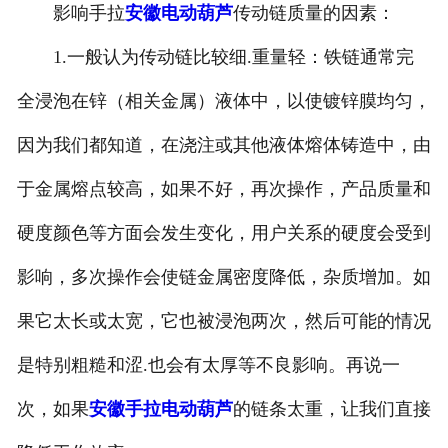
影响手拉
安徽电动葫芦
传动链质量的因素：
-
安徽抓斗起重机
1.一般认为传动链比较细.重量轻：铁链通常完
-
安徽悬挂起重机
全浸泡在锌（相关金属）液体中，以使镀锌膜均匀，
-
安徽悬臂起重机
因为我们都知道，在浇注或其他液体熔体铸造中，由
于金属熔点较高，如果不好，再次操作，产品质量和
-
安徽地铁出渣机
硬度颜色等方面会发生变化，用户关系的硬度会受到
-
安徽港口起重机
影响，多次操作会使链金属密度降低，杂质增加。如
-
安徽多功能起重机
果它太长或太宽，它也被浸泡两次，然后可能的情况
-
安徽龙门起重机
是特别粗糙和涩.也会有太厚等不良影响。再说一
-
安徽集装箱起重机
次，如果
安徽手拉电动葫芦
的链条太重，让我们直接
-
安徽氧化起重机