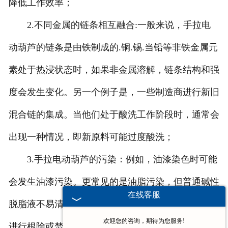
降低工作效率；
-
安徽堆垛机
2.不同金属的链条相互融合:一般来说，手拉电
动葫芦的链条是由铁制成的.铜.锡.当铅等非铁金属元
安徽电动葫芦
素处于热浸状态时，如果非金属溶解，链条结构和强
-
安徽欧式电动葫芦
度会发生变化。另一个例子是，一些制造商进行新旧
-
安徽防爆电动葫芦
混合链的集成。当他们处于酸洗工作阶段时，通常会
-
安徽冶金电动葫芦
出现一种情况，即新原料可能过度酸洗；
-
安徽环链电动葫芦
3.手拉电动葫芦的污染：例如，油漆染色时可能
-
安徽钢丝绳电动葫芦
会发生油漆污染。更常见的是油脂污染，但普通碱性
在线客服
脱脂液不易清理。此时，通常需要使用一些特殊溶剂
-
安徽手拉葫芦
欢迎您的咨询，期待为您服务!
进行根除或焚烧.喷砂法等，现在大家都认为说焊接