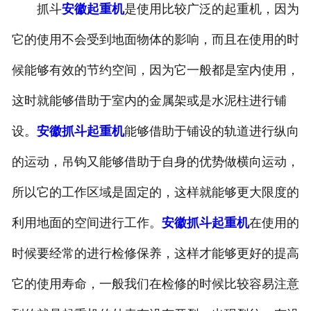
抓斗
安徽起重机
是使用比较广泛的起重机，因为
-
安徽抓斗起重机
它的使用不会受到地面物体的影响，而且在使用的时
-
安徽悬挂起重机
候能够有效的节约空间，因为它一般都是室内使用，
-
安徽悬臂起重机
这时就能够借助于室内的金属架或是水泥柱进行铺
设。
安徽抓斗起重机
能够借助于铺设的轨道进行纵向
-
安徽地铁出渣机
的运动，吊钩又能够借助于自身的优势做横向运动，
-
安徽港口起重机
所以它的工作区域是固定的，这样就能够更大限度的
-
安徽多功能起重机
利用地面的空间进行工作。
安徽抓斗起重机
在使用的
-
安徽龙门起重机
时候要经常的进行检修保养，这样才能够更好的提高
-
安徽集装箱起重机
它的使用寿命，一般我们在检修的时候比较容易注意
-
安徽氧化起重机