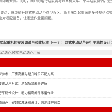
装即可安装。同时，葫芦的运行速度需与起重机大车、小车速度协调，避
点，就能避开欧式电动葫芦选型误区。新乡豫新起重涵盖多种规格欧式
选对适配设备，让吊运作业更顺畅。
式起重机的安装调试与验收标准
下一个：
欧式电动葫芦运行平稳性设计
电动葫芦,欧式电动葫芦厂家
型参考：厂房高度与起升吨位匹配方案
传统葫芦对比：适配场景差异详解
行平稳性设计：助力精密部件吊运作业
动葫芦：密封式减速器设计，减少维护频次