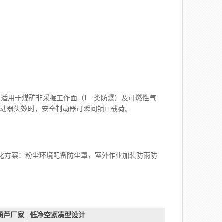
证。适用于煤矿非采掘工作面（I 类防爆）及可燃性气
作制动器失效时，安全制动器可瞬间锁止载荷。
方案：粉尘环境配备防尘罩，室外作业加装防雨防
芦厂家 | 低净空紧凑型设计