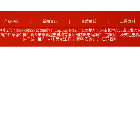
产品中心
|
新闻资讯
|
资质荣誉
|
工程案例
系电话：13683739555
公司邮箱：
yxqzgs@163.com
公司地址：河南长垣市起重工业园区
动葫芦厂家怎么样？新乡市豫新起重机械有限公司防爆电动葫芦、提梁机、桥式起重机
热门城市推广:
吉林
黑龙江
辽宁
新疆
安徽
广东
江苏
四川