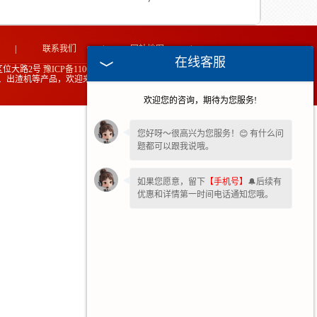
|
联系我们
|
网站地图
|
在线客服
位大路2号
豫ICP备11006481号-2
、出渣机等产品，欢迎来电生产定制！
技术支持：中企电商
欢迎您的咨询，期待为您服务!
您好呀～很高兴为您服务！😊 有什么问
题都可以跟我说哦。
如果您愿意，留下
【手机号】
🔔后续有
优惠和详情第一时间电话通知您哦。