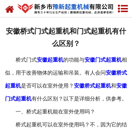
网站首页
走进我们
安徽桥式门式起重机和门式起重机有什
产品中心
么区别？
新闻资讯
桥式门式
安徽起重机
的功能与
安徽门式起重机
相
装车现场
似，用于改善物体的运输和吊装。有人会问
安徽桥式
资质荣誉
起重机
是否可以在室外使用？
安徽桥式起重机
和
安徽
工程案例
门式起重机
有什么区别？以下是详细分析，供参考。
一、桥式起重机能在室外使用吗？
联系我们
桥式起重机可以在室外使用吗？不，因为它的结