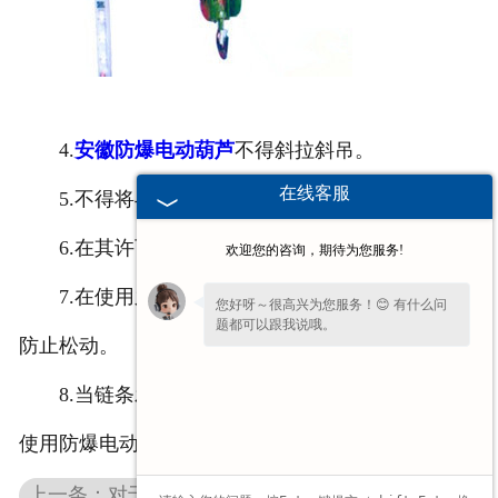
4.
安徽防爆电动葫芦
不得斜拉斜吊。
在线客服
5.不得将与地面连接的物体吊起。
6.在其许可范围内使用，不得超出此范围。
欢迎您的咨询，期待为您服务!
7.在使用之前，首先要确保楔子牢固地安装好，
您好呀～很高兴为您服务！😊 有什么问
题都可以跟我说哦。
防止松动。
8.当链条发生弯曲、变形、破裂等情况时，不能
使用防爆电动葫芦进行起吊。
上一条：对于安徽花架式起重机，你了解多少？