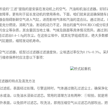
所说的“三滤”提指的是安装在发动机上的空气、汽油和机油过滤器。好好
故障率，更有利于延长发动机的使用寿命。下面，咱们就来说说确保随车
器会阻碍新鲜空气进入气缸，进而影响气体和汽油的混合比。通过测试，1
能充分燃烧，消耗汽油，发动机动力不足，排出的废气中HC和CO成分较
的含尘等杂质，其含量因当地土壤、气候及路面等具体情况而异。通过测
能过滤出0.4~1.8g的灰尘。在这些尘埃中，就其化学组成而言，绝大
气缸磨损，缩短发动机寿命。
空气过滤器，纸型过过滤器过滤速度快，尘埃透过率仅为0.1%~0.3%
行维修保养时应注意以下事项：
过滤器的特点及清洗方法
过滤纸，表面经过处理。引擎运转时，气体通过微孔过滤尘土，确保净化
水或油，以免油水浸染过滤芯。常用的清理方法有两种：①轻拍，就是将
外表面，以免损坏过滤芯。吹洗法，即用压缩空气从过滤芯内部吹出，把