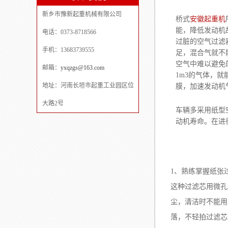
新乡市豫新起重机械有限公司
桥式
安徽起重机
能，降低发动机
电话：0373-8718566
过脏的空气过滤
手机：13683739555
足，混合气就不
空气中难以避免
邮箱：
yxqzgs@163.com
1m3的气体，就
地址：河南长垣市起重工业园区位
膜，加速发动机
大路2号
车辆多采用纸型
动机寿命。在进
1、熟练掌握纸张
这种过滤芯用微孔
尘，清洁时不能用
落，不轻拍过滤芯