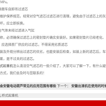
3MPa。
除跟车自卸吊过滤芯
维护保养规范，经常对空气滤芯过滤芯进行清理，避免由于过滤芯上的灰
坏，应立即拆换。
免气体未经过滤进入气缸
修，必须确保过滤芯上的密封垫片确实安装好。如果密封垫片已经老化、
，应选择原厂供应的过滤芯，不得采用劣质滤芯
装及外观分辨出过滤芯的优劣，也能安装后检查，如装上新的滤芯后，车
差，是不过关的过滤芯。
式起重机
怎么清洁空气滤芯的一些介绍了，大家可以了解一下，有什么疑
方式，我们会及时与您联系的！
金安徽电动葫芦常见的应用范围有哪些
下一个：
安徽出渣机在使用的时
机,桥式起重机