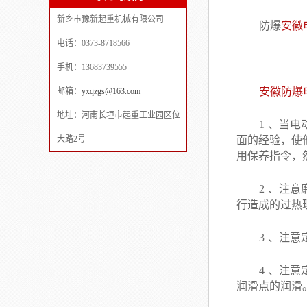
新乡市豫新起重机械有限公司
防爆
安徽
电话：0373-8718566
手机：13683739555
安徽防爆
邮箱：
yxqzgs@163.com
地址：河南长垣市起重工业园区位
1
、当电
大路2号
面的经验，使
用保养指令
2
、注意
行造成的过
3
、注意
4
、注意
润滑点的润滑