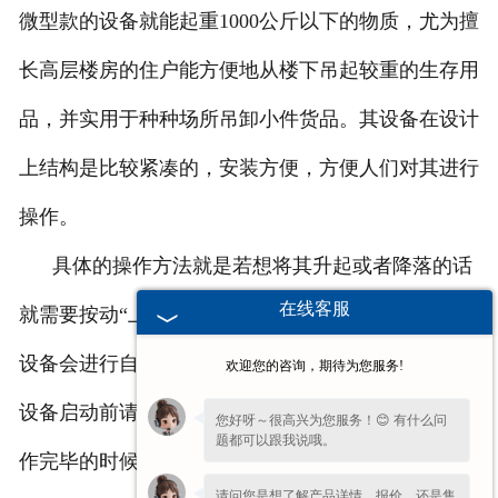
微型款的设备就能起重1000公斤以下的物质，尤为擅
长高层楼房的住户能方便地从楼下吊起较重的生存用
品，并实用于种种场所吊卸小件货品。其设备在设计
上结构是比较紧凑的，安装方便，方便人们对其进行
操作。
具体的操作方法就是若想将其升起或者降落的话
在线客服
就需要按动“上”、“下”开关，在到上下限制的时候其
设备会进行自动停止来保护设备不受到损害（当然在
欢迎您的咨询，期待为您服务!
设备启动前请进行升降的测试以免出现故障）；在工
您好呀～很高兴为您服务！😊 有什么问
题都可以跟我说哦。
作完毕的时候请将电源的总闸拉开，切断电源。
请问您是想了解产品详情、报价，还是售