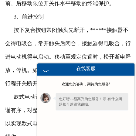
前、后移动限位开关作水平移动的终端保护。
3、前进控制
按下复合按钮常闭触头先断开，******接触器不
会得电吸合，常开触头后闭合，接触器得电吸合，行
进电动机得电启动。移动至规定位置时，松开断电释
在线客服
放，停机。如操作者操作失误，行进到终端位置时，
行程开关断开，接触器断电释放，电动机准确停止。
欢迎您的咨询，期待为您服务!
欧式电动葫芦的控制电路设计十分科学合理，严
您好呀～很高兴为您服务！😊 有什么问
题都可以跟我说哦。
谨有序，对整个设备的运行具有至关重要的作用，可
以实现欧式电动葫芦在前进、后退、上下方向的各种