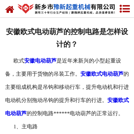
网站首页
走进我们
安徽欧式电动葫芦的控制电路是怎样设
产品中心
计的？
新闻资讯
欧式
安徽电动葫芦
是近年来新兴的小型起重设
装车现场
备，主要用于货物的吊装工作。
安徽欧式电动葫芦
的
资质荣誉
主要组成机构是吊钩和移动行车，提升电动机和行进
工程案例
电动机分别拖动吊钩的提升和行车的行进。
安徽欧式
电动葫芦
的控制电路******电动葫芦的正常运行。
联系我们
1、主电路