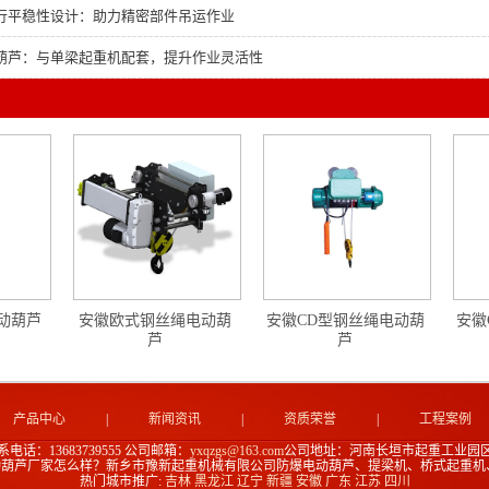
行平稳性设计：助力精密部件吊运作业
葫芦：与单梁起重机配套，提升作业灵活性
动葫芦
安徽欧式钢丝绳电动葫
安徽CD型钢丝绳电动葫
安徽
芦
芦
产品中心
|
新闻资讯
|
资质荣誉
|
工程案例
系电话：13683739555
公司邮箱：
yxqzgs@163.com
公司地址：河南长垣市起重工业园区
动葫芦厂家怎么样？新乡市豫新起重机械有限公司防爆电动葫芦、提梁机、桥式起重机
热门城市推广:
吉林
黑龙江
辽宁
新疆
安徽
广东
江苏
四川