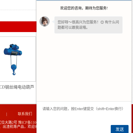
2026-03-27
欢迎您的咨询，期待为您服务!
2026-01-04
您好呀～很高兴为您服务！😊 有什么问
题都可以跟我说哦。
您还在吗？不方便沟通可留下
【联系方
式或微信】
，我们后续回访。✨
CD钢丝绳电动葫芦
安徽CDMD电动葫芦
|
联系我们
|
网站地图
|
位大路2号
豫ICP备11006481号-2
、出渣机等产品，欢迎来电生产定制！
技术支持：中企电商
发送