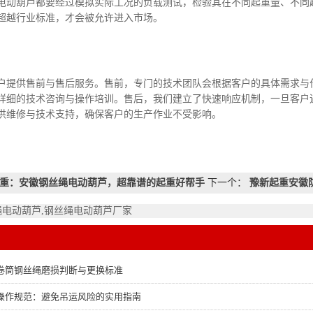
电动葫芦都要经过模拟实际工况的负载测试，检验其在不同起重量、不同
超越行业标准，才会被允许进入市场。
供售前与售后服务。售前，专门的技术团队会根据客户的具体需求与
详细的技术咨询与操作培训。售后，我们建立了快速响应机制，一旦客户
供维修与技术支持，确保客户的生产作业不受影响。
重：安徽钢丝绳电动葫芦，超靠谱的起重好帮手
下一个：
豫新起重安徽
绳电动葫芦,钢丝绳电动葫芦厂家
卷筒钢丝绳磨损判断与更换标准
操作规范：避免吊运风险的实用指南