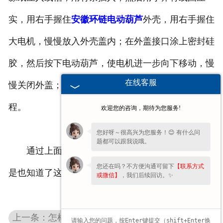
实，用右手握住
安徽环链电动葫芦
外壳，用右手握住
大电机，慢慢放入外壳盖内；在外盖接口涂上密封硅
胶，然后按下电动葫芦，使电机进一步向下移动，慢
在线客服
慢关闭外盖；然后用扳手固定螺钉，完成整个维护过
程。
欢迎您的咨询，期待为您服务!
您好呀～很高兴为您服务！😊 有什么问
题都可以跟我说哦。
通过上面对
安徽冶金电动葫芦
的讲解，我们是不
您还在吗？不方便沟通可留下
【联系方式
是也知道了这个设备出现损坏的时候，怎么修了呢？
或微信】
，我们后续回访。✨
上一条：怎样选择安徽钢丝绳电动葫芦的电缆？