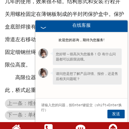
几年的使用，效果很不错。结构形式和安装:行程开
关用螺栓固定在薄钢板制成的半封闭保护盒中。保护
在线客服
盒底部焊接有两个滑道座，凹凸拉条可以沿滑道座内
滑道左右移动。凹凸拉条的一端钻有一个小孔，用来
欢迎您的咨询，期待为您服务!
固定细钢丝绳或尼龙绳。细钢丝绳威尼龙绳用于设定
您好呀～很高兴为您服务！😊 有什么问
题都可以跟我说哦。
限位高度。
请问您是想了解产品详情、报价，还是售
高限位器能很好保护起升机构免受过度牵引。因
后相关问题呢？
此，桥式起重机应安装高限位器。
上一条：维修安徽钢丝绳安徽电动葫芦遇到的困难
发送
下一条：单柱式安徽仓储堆垛机有哪些优缺点