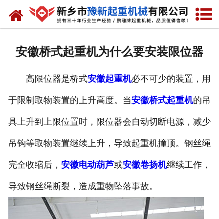
网站首页
走进我们
安徽桥式起重机为什么要安装限位器
产品中心
高限位器是桥式
安徽起重机
必不可少的装置，用
新闻资讯
于限制取物装置的上升高度。当
安徽桥式起重机
的吊
装车现场
具上升到上限位置时，限位器会自动切断电源，减少
资质荣誉
吊钩等取物装置继续上升，导致起重机撞顶。钢丝绳
工程案例
完全收缩后，
安徽电动葫芦
或
安徽卷扬机
继续工作，
导致钢丝绳断裂，造成重物坠落事故。
联系我们