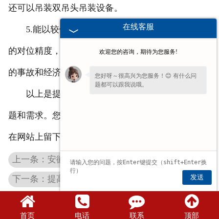
还可以吊装双吊头吊装设备。
在线客服
5.能以较低的速度稳定运行。有助于提高预制梁
的对位精度，减少对提梁机结构的影响，避免不必要
欢迎您的咨询，期待为您服务!
的事故和经济损失。
您好呀～很高兴为您服务！😊 有什么问
题都可以跟我说哦。
以上是提梁机的一些优点。您可以了解******问
题和需求。您可以随时咨询和联系我们，也可以直接
在网站上留下联系信息。我们会及时联系你的！
上一条：安徽钢丝绳电动葫芦内如何******钢丝绳排列整齐
发送
下一条：提高安徽钢丝绳安徽电动葫芦稳定性的办法
首页
电话
联系
顶部