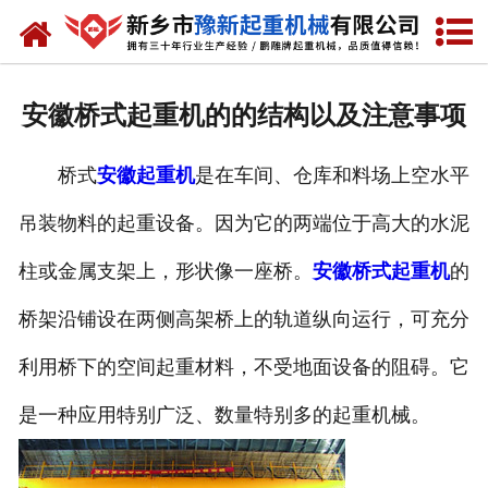
网站首页
走进我们
安徽桥式起重机的的结构以及注意事项
产品中心
桥式
安徽起重机
是在车间、仓库和料场上空水平
新闻资讯
吊装物料的起重设备。因为它的两端位于高大的水泥
装车现场
柱或金属支架上，形状像一座桥。
安徽桥式起重机
的
资质荣誉
桥架沿铺设在两侧高架桥上的轨道纵向运行，可充分
工程案例
利用桥下的空间起重材料，不受地面设备的阻碍。它
是一种应用特别广泛、数量特别多的起重机械。
联系我们