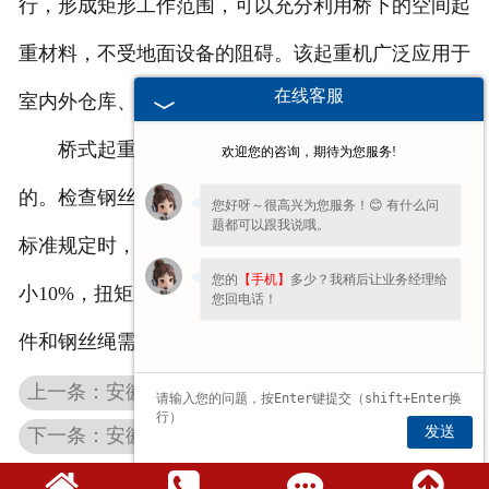
行，形成矩形工作范围，可以充分利用桥下的空间起
重材料，不受地面设备的阻碍。该起重机广泛应用于
在线客服
室内外仓库、厂房、码头和露天储物场。
桥式起重机在使用的时候肯定是不能超载或横拉
欢迎您的咨询，期待为您服务!
的。检查钢丝绳的断丝、磨损和腐蚀情况。符合国家
您好呀～很高兴为您服务！😊 有什么问
题都可以跟我说哦。
标准规定时，应及时更换新绳。例如，钢丝绳直径减
您的
【手机】
多少？我稍后让业务经理给
小10%，扭矩距离内断丝达到4根。起重机的旋转部
您回电话！
件和钢丝绳需要定期补充润滑油或润滑脂。
上一条：安徽钢丝绳电动葫芦的组成部件具体是怎样的？
发送
下一条：安徽门式起重机关于电气设备的维护和维修简单介绍