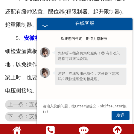
还配有缓冲装置、限位器(程限制器、起升限制器)、
在线客服
起重限制器、防风夹轨钳等。
5、
安徽桥式起重机
所用水泥浆漏粪板时，要仔
欢迎您的咨询，期待为您服务!
细检查漏粪板的边缘是否有带电部件的外壳应可靠接
您好呀～很高兴为您服务！😊 有什么问
题都可以跟我说哦。
地，以免操作者意外触电。手推车轨道不是焊接在主
您好，在线客服已就位，方便说下需求
梁上时，也要进行焊接接地，降变压器应按规定的低
吗？我快速帮您对接处理。
电压侧接地。
上一条：五点不得不知的安徽冶金电动葫芦应用范围
发送
下一条：安徽花架起重机的润滑，你做好了吗？