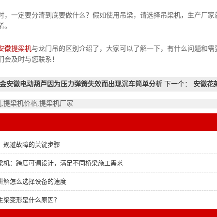
一定要分清到底要做什么？假如使用吊梁，请选择吊梁机，生产厂家就
淆。
安徽提梁机
与龙门吊的区别介绍了，大家可以了解一下，有什么问题和需
们会及时与您联系！
金安徽电动葫芦因为压力弹簧失效而出现沉车简单分析
下一个：
安徽花
机,提梁机价格,提梁机厂家
：规避故障的关键步骤
梁机：跨度可调设计，满足不同桥梁施工需求
讲解怎么选择设备的速度
主梁变形是什么原因？