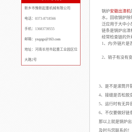
新乡市豫新起重机械有限公司
锅炉
安徽出渣机
水，回收锅炉除
电话：0373-8718566
泛应用于大中小
手机：13683739555
链条是锅炉出渣
经常检查链的外
邮箱：
yxqzgs@163.com
1、内/外链片
地址：河南长垣市起重工业园区位
2、销子有没有
大路2号
3、是不是滚筒开
4、接缝是否松脱
5、运行时有无异
6、不仅要做好链
那以上就是锅炉出
及时与您联系的！