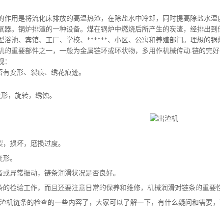
的作用是将流化床排放的高温热渣，在除盐水中冷却，同时提高除盐水温
氧器。锅炉排渣的一种设备。煤在锅炉中燃烧后所产生的炭渣，经排出到
型浴池、宾馆、工厂、学校、******、小区、公寓和养殖部门。理想的
机的重要部件之一，一般为金属链环或环状物，多用作机械传动.链的完好
观：
是否有变形、裂痕、绣花痕迹。
变形，旋转，绣蚀。
裂，损坏，磨损过度。
变形。
音或异常振动，链条润滑状况是否良好。
条的检验工作，而且还要注意日常的保养和维修，机械润滑对链条的重要
渣机链条的检查的一些内容了，大家可以了解一下，有什么疑问和需要，