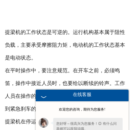
提梁机的工作状态是可逆的。运行机构基本属于阻性
负载，主要承受摩擦阻力矩，电动机的工作状态基本
是电动状态。
在平时操作中，要注意规范。在开车之前，必须鸣
笛，操作中接近人员时，也要给以断续的铃声。工作
在线客服
人员在操作的过程中需要按照指挥信号进行，如果看
到紧急刹车的信号，需要立刻执行，以免发生意外。
欢迎您的咨询，期待为您服务!
提梁机在停运的时候，司机要对制动器、钢丝绳、吊
您好呀～很高兴为您服务！😊 有什么问
题都可以跟我说哦。