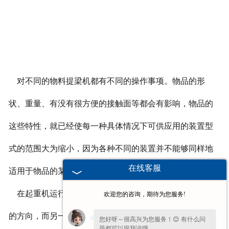
对不同的物料提梁机都有不同的操作事项。物品的形
状、重量、有没有很方便的接触面等都会有影响，物品的
这些特性，就已经使每一种具体情况下可供应用的装置型
式的范围大为缩小，因为各种不同的装置并不能够同样地
在线客服
适用于物品的某一特点或另一特性。
在起重机运行过程中装置可以很容易地转动，改变行路
欢迎您的咨询，期待为您服务!
的方向，而另一些装置，则相反地只能沿着一条线、循着
您好呀～很高兴为您服务！😊 有什么问
题都可以跟我说哦。