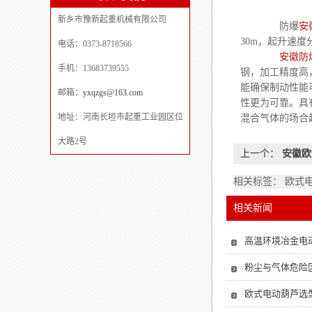
新乡市豫新起重机械有限公司
防爆
安
30m，起升速度分
电话：0373-8718566
安徽防
手机：13683739555
钢，加工精度高，
能确保制动性能
邮箱：
yxqzgs@163.com
性更为可靠。具
地址：河南长垣市起重工业园区位
混合气体的场合
大路2号
上一个：
安徽欧
相关标签： 欧式
相关新闻
高温环境冶金电
粉尘与气体危险
欧式电动葫芦选