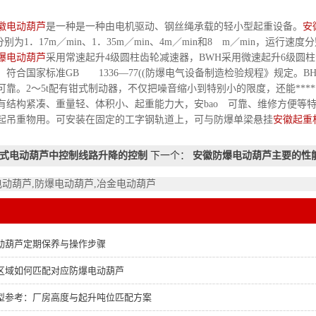
徽电动葫芦
是一种是一种由电机驱动、钢丝绳承载的轻小型起重设备。
安
别为1．17m／min、1．35m／min、4m／min和8 m／min，运行速度分别
爆电动葫芦
采用常速起升4级圆柱齿轮减速器，BWH采用微速起升6级圆
符合国家标准GB 1336—77((防爆电气设备制造检验规程》规定。B
可靠。2～5t配有钳式制动器，不仅把噪音缩小到特别小的限度，还能***
有结构紧凑、重量轻、体积小、起重能力大，安bao 可靠、维修方便等
起吊重物用。可安装在固定的工字钢轨道上，可与防爆单梁悬挂
安徽起重
式电动葫芦中控制线路升降的控制
下一个：
安徽防爆电动葫芦主要的性
电动葫芦,防爆电动葫芦,冶金电动葫芦
动葫芦定期保养与操作步骤
区域如何匹配对应防爆电动葫芦
型参考：厂房高度与起升吨位匹配方案