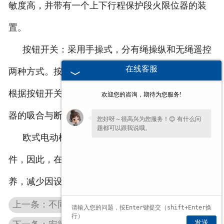
敏度高，并带有一个上下行程保护段火限位器的装
置。
按钮开关：采用手操式，分有绳操纵和无绳遥控
在线客服
两种方式。按钮开关的操作电压一般为
380V
或
36V
，
根据按钮开关上所示方向和符号，通过控制箱内继电
欢迎您的咨询，期待为您服务!
器的吸合与断开，可以控制葫芦的动作。
您好呀～很高兴为您服务！😊 有什么问
题都可以跟我说哦。
欧式电动机的正常运行离不开这些主要的工作部
件，因此，在日常使用时还应注意这些小部件的保
养，减少因设备故障而带来的损失。
上一条：不同种类的双梁起重机有什么不同的特点？
发送